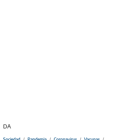
DA
Sociedad
/
Pandemia
/
Coronavirus
/
Vacunas
/