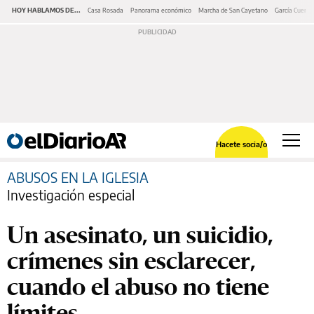
HOY HABLAMOS DE...
Casa Rosada
Panorama económico
Marcha de San Cayetano
García Cuerva
Hacete socia/o
ABUSOS EN LA IGLESIA
Investigación especial
Un asesinato, un suicidio,
crímenes sin esclarecer,
cuando el abuso no tiene
límites