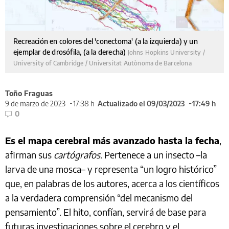
Recreación en colores del 'conectoma' (a la izquierda) y un
ejemplar de drosófila, (a la derecha)
Johns Hopkins University /
University of Cambridge / Universitat Autònoma de Barcelona
Toño Fraguas
9 de marzo de 2023
17:38 h
Actualizado el 09/03/2023
17:49 h
0
Es el mapa cerebral más avanzado hasta la fecha
,
afirman sus
cartógrafos
. Pertenece a un insecto –la
larva de una mosca– y representa “un logro histórico”
que, en palabras de los autores, acerca a los científicos
a la verdadera comprensión “del mecanismo del
pensamiento”. El hito, confían, servirá de base para
futuras investigaciones sobre el cerebro y el