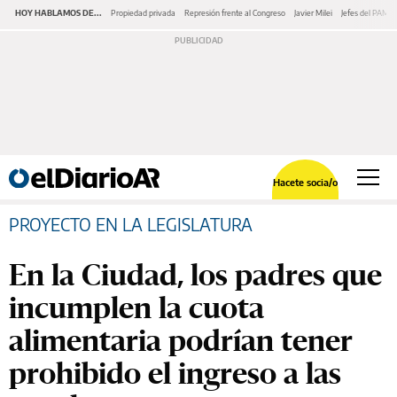
HOY HABLAMOS DE...
Propiedad privada
Represión frente al Congreso
Javier Milei
Jefes del PAMI
Hacete socia/o
PROYECTO EN LA LEGISLATURA
En la Ciudad, los padres que
incumplen la cuota
alimentaria podrían tener
prohibido el ingreso a las