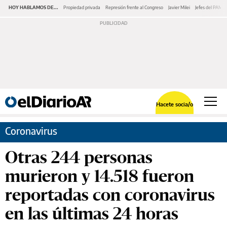
HOY HABLAMOS DE...
Propiedad privada
Represión frente al Congreso
Javier Milei
Jefes del PAMI
Hacete socia/o
Coronavirus
Otras 244 personas
murieron y 14.518 fueron
reportadas con coronavirus
en las últimas 24 horas