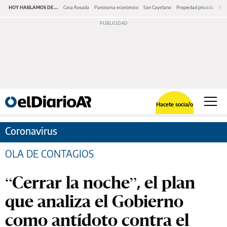
HOY HABLAMOS DE...
Casa Rosada
Panorama económico
San Cayetano
Propiedad privada
Repr
Hacete socia/o
Coronavirus
OLA DE CONTAGIOS
“Cerrar la noche”, el plan
que analiza el Gobierno
como antídoto contra el