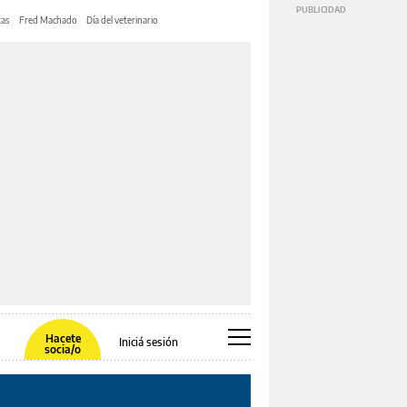
tas
Fred Machado
Día del veterinario
Hacete
Iniciá sesión
socia/o