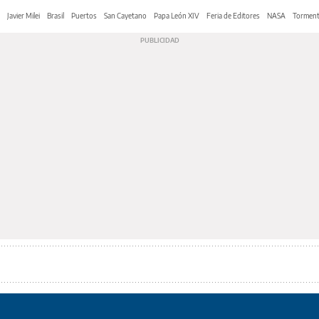
Javier Milei
Brasil
Puertos
San Cayetano
Papa León XIV
Feria de Editores
NASA
Tormen