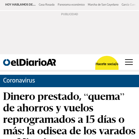
HOY HABLAMOS DE...
Casa Rosada
Panorama económico
Marcha de San Cayetano
García Cuerva
Hacete socia/o
Coronavirus
Dinero prestado, “quema”
de ahorros y vuelos
reprogramados a 15 días o
más: la odisea de los varados