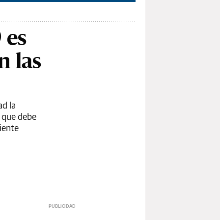
 es
n las
d la
n que debe
iente