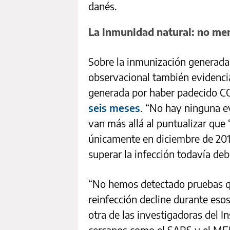
danés.
La inmunidad natural: no me
Sobre la inmunización generada 
observacional también evidencia
generada por haber padecido 
seis meses
. “No hay ninguna ev
van más allá al puntualizar que
únicamente en diciembre de 201
superar la infección todavía de
“No hemos detectado pruebas qu
reinfección decline durante eso
otra de las investigadoras del I
cercanos como el SARS y el ME