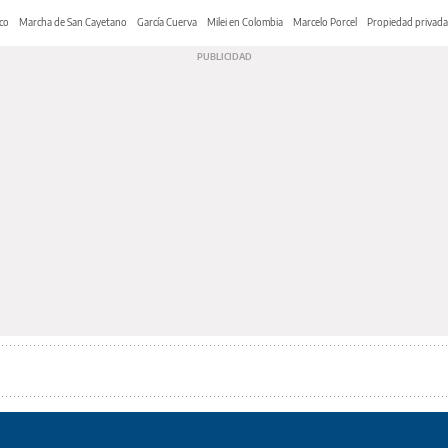
co
Marcha de San Cayetano
García Cuerva
Milei en Colombia
Marcelo Porcel
Propiedad privada