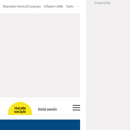
Represión frente al Congreso
Inflación CABA
Teatro
Feria de Editores
Mery Streep
Hacete
Iniciá sesión
socia/o