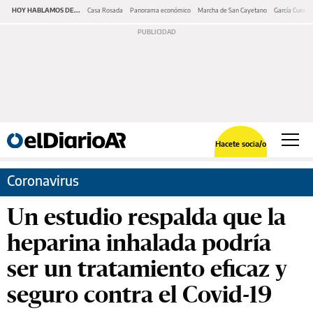
HOY HABLAMOS DE...
Casa Rosada
Panorama económico
Marcha de San Cayetano
García Cuerva
Hacete socia/o
Coronavirus
Un estudio respalda que la
heparina inhalada podría
ser un tratamiento eficaz y
seguro contra el Covid-19