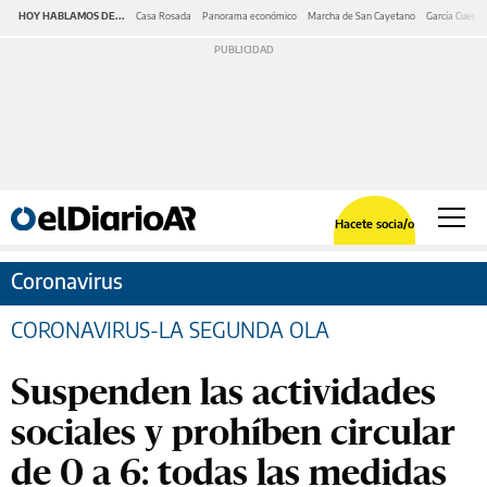
HOY HABLAMOS DE...
Casa Rosada
Panorama económico
Marcha de San Cayetano
García Cuerva
Hacete socia/o
Coronavirus
CORONAVIRUS-LA SEGUNDA OLA
Suspenden las actividades
sociales y prohíben circular
de 0 a 6: todas las medidas