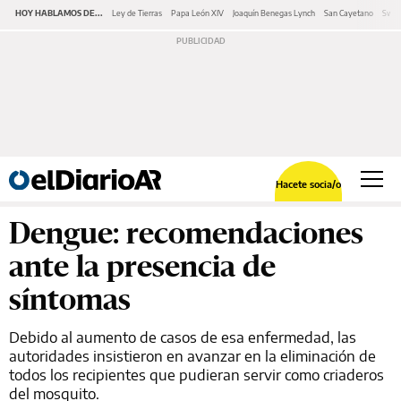
HOY HABLAMOS DE...
Ley de Tierras
Papa León XIV
Joaquín Benegas Lynch
San Cayetano
Swap
Hacete socia/o
Dengue: recomendaciones
ante la presencia de
síntomas
Debido al aumento de casos de esa enfermedad, las
autoridades insistieron en avanzar en la eliminación de
todos los recipientes que pudieran servir como criaderos
del mosquito.