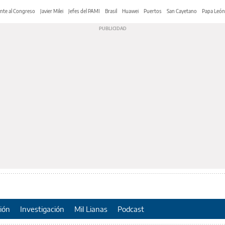
nte al Congreso
Javier Milei
Jefes del PAMI
Brasil
Huawei
Puertos
San Cayetano
Papa León
ión
Investigación
Mil Lianas
Podcast