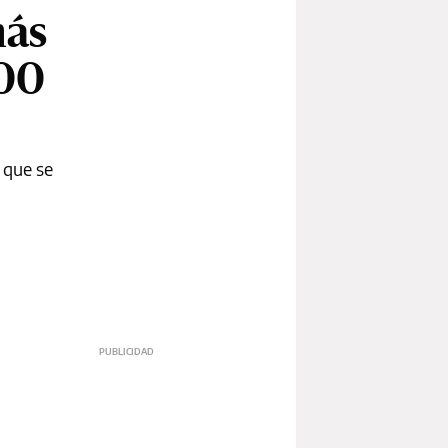
más
000
 que se