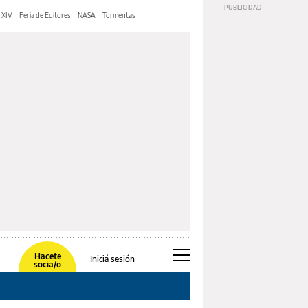
 XIV
Feria de Editores
NASA
Tormentas
Hacete
Iniciá sesión
socia/o