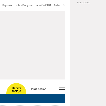
Represión frente al Congreso
Inflación CABA
Teatro
Feria de Editores
Mery Streep
Hacete
Iniciá sesión
socia/o