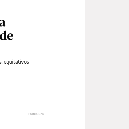
a
 de
, equitativos