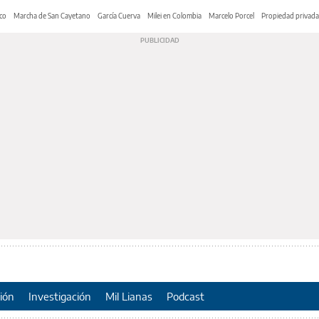
co
Marcha de San Cayetano
García Cuerva
Milei en Colombia
Marcelo Porcel
Propiedad privada
ión
Investigación
Mil Lianas
Podcast