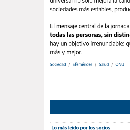
universal no solo mejora la cal
sociedades más estables, product
El mensaje central de la jornad
todas las personas, sin disti
hay un objetivo irrenunciable: q
más y mejor.
Sociedad
/
Efemérides
/
Salud
/
ONU
Lo más leído por los socios