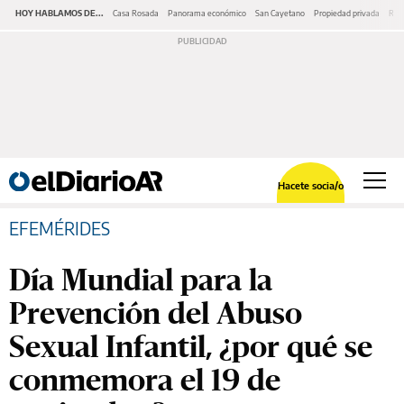
HOY HABLAMOS DE...
Casa Rosada
Panorama económico
San Cayetano
Propiedad privada
Repr
Hacete socia/o
EFEMÉRIDES
Día Mundial para la
Prevención del Abuso
Sexual Infantil, ¿por qué se
conmemora el 19 de