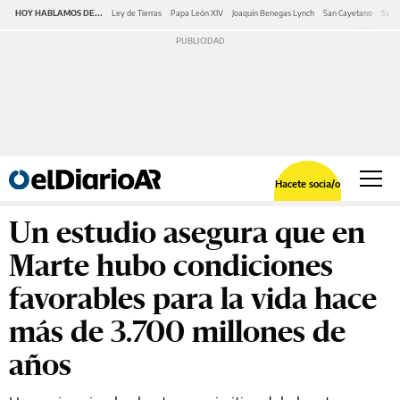
HOY HABLAMOS DE...
Ley de Tierras
Papa León XIV
Joaquín Benegas Lynch
San Cayetano
Swap
Hacete socia/o
Un estudio asegura que en
Marte hubo condiciones
favorables para la vida hace
más de 3.700 millones de
años