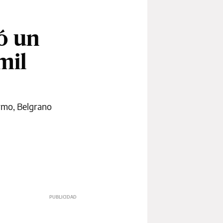
só un
mil
rmo, Belgrano