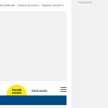
ilo adulterado
Prácticos de puertos
Alejandro Sarubbi Benítez
Hacete
Iniciá sesión
socia/o