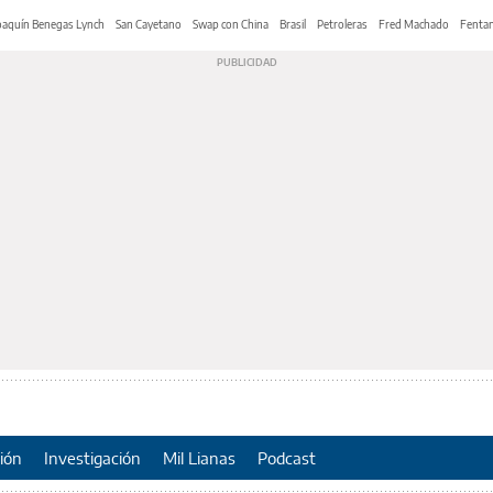
oaquín Benegas Lynch
San Cayetano
Swap con China
Brasil
Petroleras
Fred Machado
Fentan
ión
Investigación
Mil Lianas
Podcast