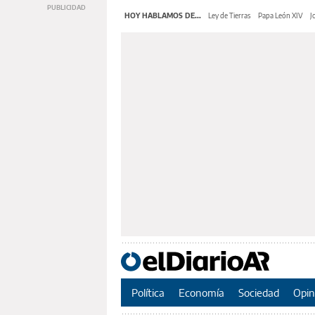
HOY HABLAMOS DE...
Ley de Tierras
Papa León XIV
J
Política
Economía
Sociedad
Opin