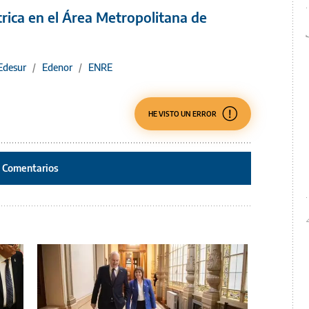
ctrica en el Área Metropolitana de
Edesur
/
Edenor
/
ENRE
HE VISTO UN ERROR
Comentarios