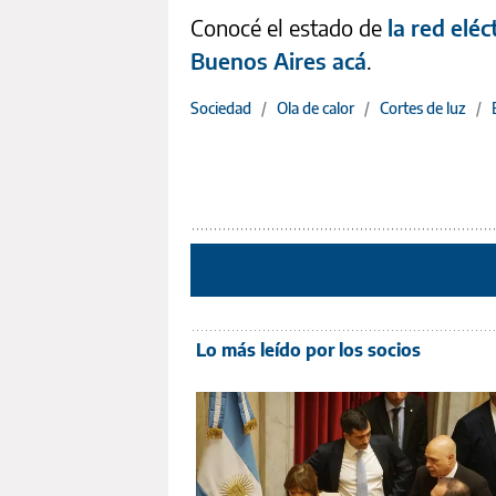
Conocé el estado de
la red elé
Buenos Aires acá
.
Sociedad
/
Ola de calor
/
Cortes de luz
/
Lo más leído por los socios