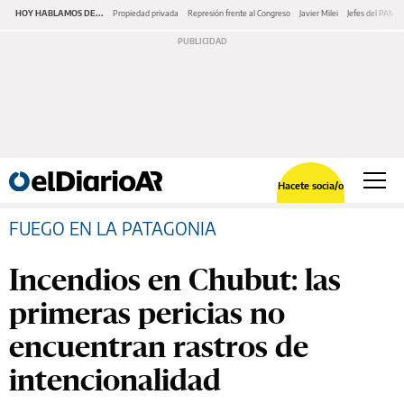
HOY HABLAMOS DE...
Propiedad privada
Represión frente al Congreso
Javier Milei
Jefes del PAMI
Hacete socia/o
FUEGO EN LA PATAGONIA
Incendios en Chubut: las
primeras pericias no
encuentran rastros de
intencionalidad