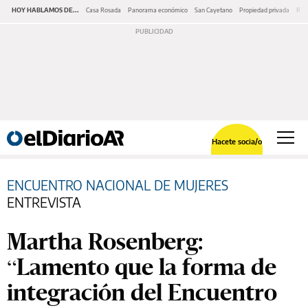
HOY HABLAMOS DE...
Casa Rosada
Panorama económico
San Cayetano
Propiedad privada
Repr
Hacete socia/o
ENCUENTRO NACIONAL DE MUJERES
ENTREVISTA
Martha Rosenberg:
“Lamento que la forma de
integración del Encuentro