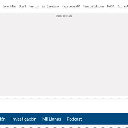
Javier Milei
Brasil
Puertos
San Cayetano
Papa León XIV
Feria de Editores
NASA
Tormen
ión
Investigación
Mil Lianas
Podcast