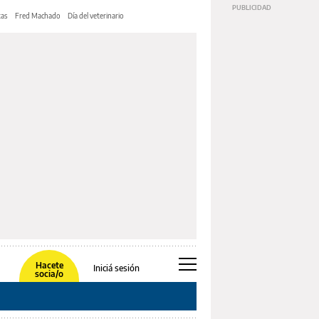
tas
Fred Machado
Día del veterinario
Hacete
Iniciá sesión
socia/o