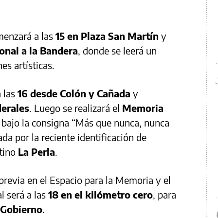
menzará a las
15 en Plaza San Martín
y
onal a la Bandera
, donde se leerá un
s artísticas.
a las
16 desde Colón y Cañada
y
derales
. Luego se realizará el
Memoria
s bajo la consigna “Más que nunca, nunca
da por la reciente identificación de
stino
La Perla
.
 previa en el Espacio para la Memoria y el
l será a las
18 en el kilómetro cero
, para
 Gobierno
.