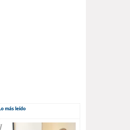
Lo más leído
1