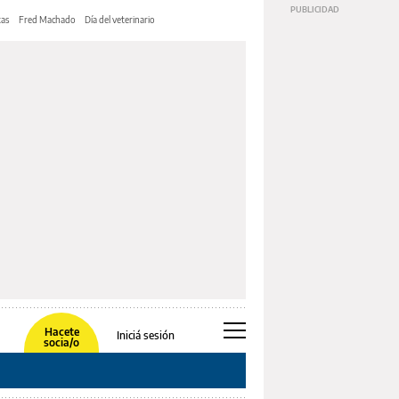
tas
Fred Machado
Día del veterinario
Hacete
Iniciá sesión
socia/o