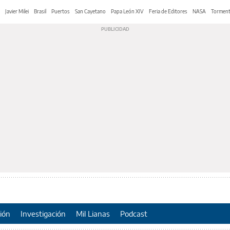
Javier Milei
Brasil
Puertos
San Cayetano
Papa León XIV
Feria de Editores
NASA
Tormen
ión
Investigación
Mil Lianas
Podcast