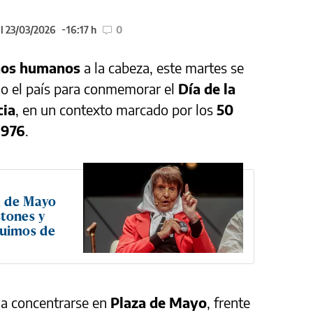
l 23/03/2026
16:17 h
0
hos humanos
a la cabeza, este martes se
do el país para conmemorar el
Día de la
cia
, en un contexto marcado por los
50
1976
.
a de Mayo
stones y
eguimos de
 a concentrarse en
Plaza de Mayo
, frente