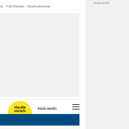
tas
Fred Machado
Día del veterinario
Hacete
Iniciá sesión
socia/o