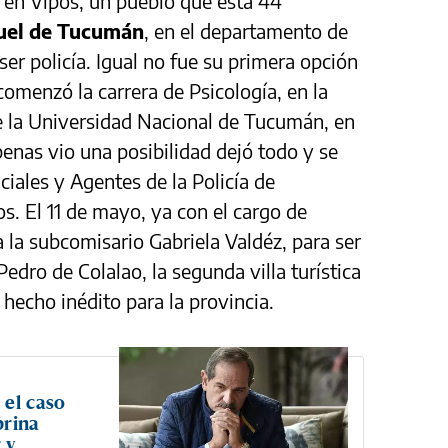
 en Vipos, un pueblo que está 44
uel de Tucumán
, en el departamento de
er policía. Igual no fue su primera opción
 comenzó la carrera de Psicología, en la
de la Universidad Nacional de Tucumán, en
penas vio una posibilidad dejó todo y se
ciales y Agentes de la Policía de
. El 11 de mayo, ya con el cargo de
 la subcomisario Gabriela Valdéz, para ser
Pedro de Colalao, la segunda villa turística
echo inédito para la provincia.
 el caso
brina
 y