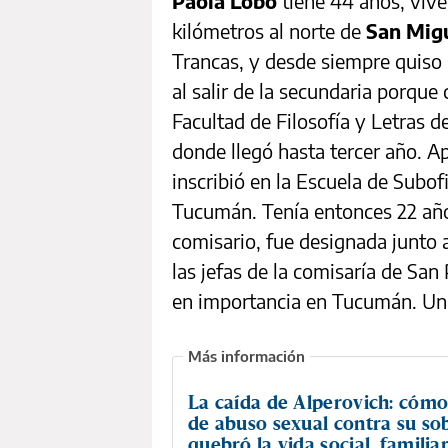
Paola Lobo
tiene 44 años, vive
kilómetros al norte de
San Mig
Trancas, y desde siempre quiso s
al salir de la secundaria porque
Facultad de Filosofía y Letras 
donde llegó hasta tercer año. A
inscribió en la Escuela de Subofi
Tucumán. Tenía entonces 22 años
comisario, fue designada junto a
las jefas de la comisaría de San 
en importancia en Tucumán. Un h
La caída de Alperovich: cómo
de abuso sexual contra su so
quebró la vida social, familiar