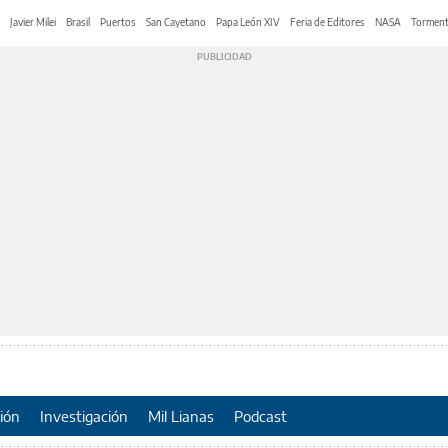
Javier Milei
Brasil
Puertos
San Cayetano
Papa León XIV
Feria de Editores
NASA
Tormen
ión
Investigación
Mil Lianas
Podcast