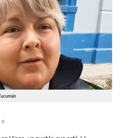
 Tucumán
0