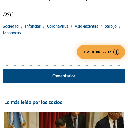
DSC
Sociedad
/
Infancias
/
Coronavirus
/
Adolescentes
/
barbijo
/
tapabocas
HE VISTO UN ERROR
Comentarios
Lo más leído por los socios