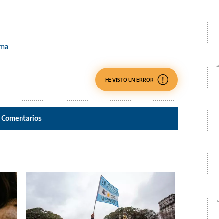
ema
HE VISTO UN ERROR
Comentarios