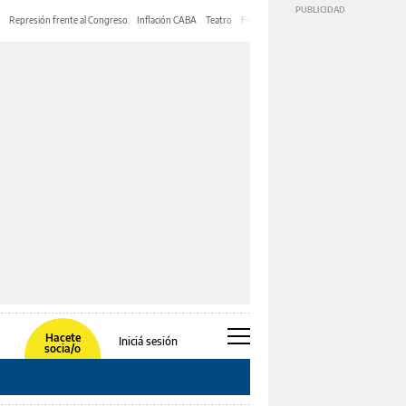
Represión frente al Congreso
Inflación CABA
Teatro
Feria de Editores
Mery Streep
Hacete
Iniciá sesión
socia/o