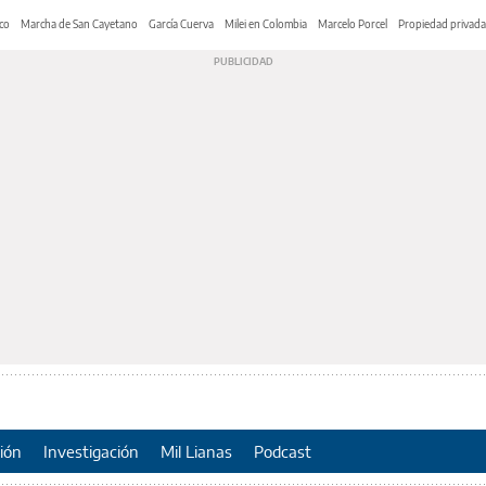
co
Marcha de San Cayetano
García Cuerva
Milei en Colombia
Marcelo Porcel
Propiedad privada
ión
Investigación
Mil Lianas
Podcast