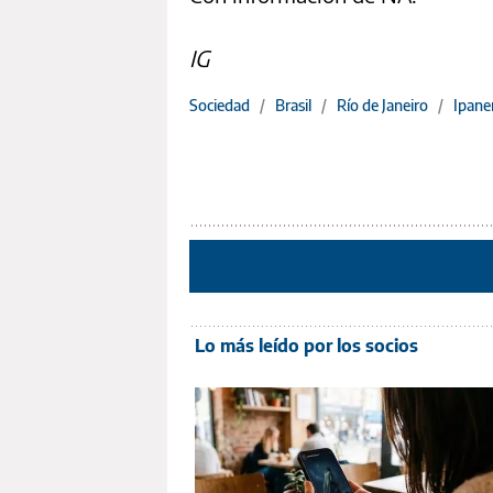
IG
Sociedad
/
Brasil
/
Río de Janeiro
/
Ipan
Lo más leído por los socios