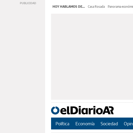
HOY HABLAMOS DE...
Casa Rosada
Panorama económi
Política
Economía
Sociedad
Opin