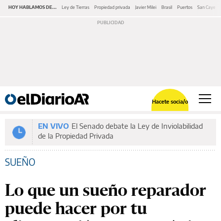
HOY HABLAMOS DE...
Ley de Tierras
Propiedad privada
Javier Milei
Brasil
Puertos
San Cayeta
Hacete socia/o
EN VIVO
El Senado debate la Ley de Inviolabilidad
de la Propiedad Privada
SUEÑO
Lo que un sueño reparador
puede hacer por tu