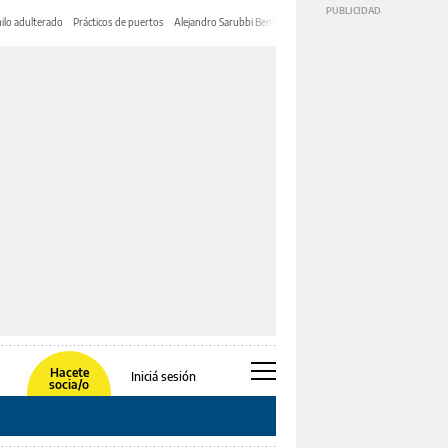
ilo adulterado
Prácticos de puertos
Alejandro Sarubbi Benítez
Hacete
Iniciá sesión
socia/o