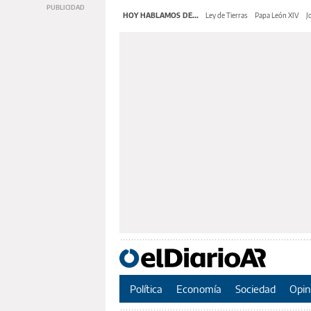
HOY HABLAMOS DE...
Ley de Tierras
Papa León XIV
J
Política
Economía
Sociedad
Opin