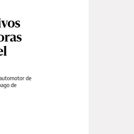
ivos
oras
el
e automotor de
pago de