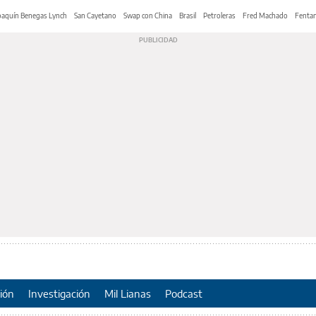
oaquín Benegas Lynch
San Cayetano
Swap con China
Brasil
Petroleras
Fred Machado
Fentan
ión
Investigación
Mil Lianas
Podcast