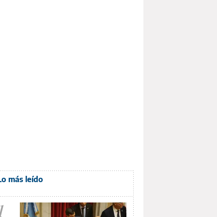
Lo más leído
1