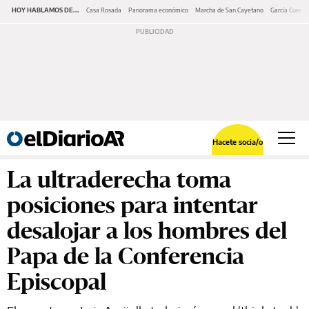
HOY HABLAMOS DE...
Casa Rosada
Panorama económico
Marcha de San Cayetano
García Cuerva
Hacete socia/o
La ultraderecha toma
posiciones para intentar
desalojar a los hombres del
Papa de la Conferencia
Episcopal