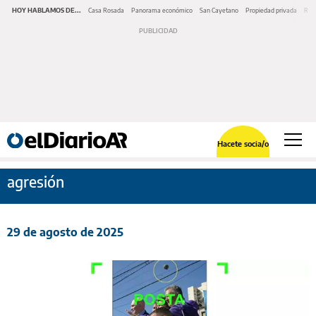
HOY HABLAMOS DE...
Casa Rosada
Panorama económico
San Cayetano
Propiedad privada
Repr
Hacete socia/o
agresión
29 de agosto de 2025