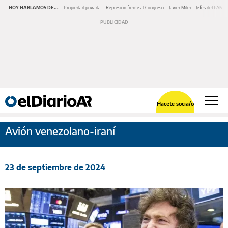
HOY HABLAMOS DE...
Propiedad privada
Represión frente al Congreso
Javier Milei
Jefes del PAMI
Hacete socia/o
Avión venezolano-iraní
23 de septiembre de 2024