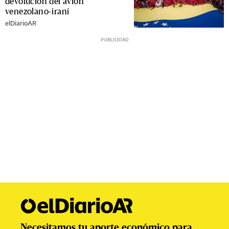
devolución del avión
venezolano-iraní
elDiarioAR
Necesitamos tu aporte económico para