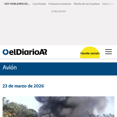
HOY HABLAMOS DE...
Casa Rosada
Panorama económico
Marcha de San Cayetano
García Cuerva
Hacete socia/o
Avión
23 de marzo de 2026