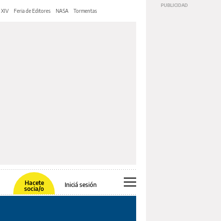
 XIV
Feria de Editores
NASA
Tormentas
Hacete
Iniciá sesión
socia/o