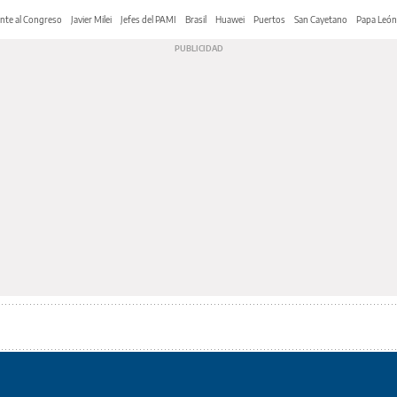
nte al Congreso
Javier Milei
Jefes del PAMI
Brasil
Huawei
Puertos
San Cayetano
Papa León