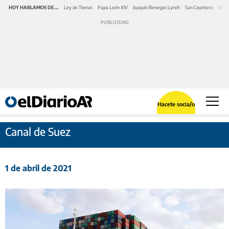
HOY HABLAMOS DE...
Ley de Tierras
Papa León XIV
Joaquín Benegas Lynch
San Cayetano
Swap
Hacete socia/o
Canal de Suez
1 de abril de 2021