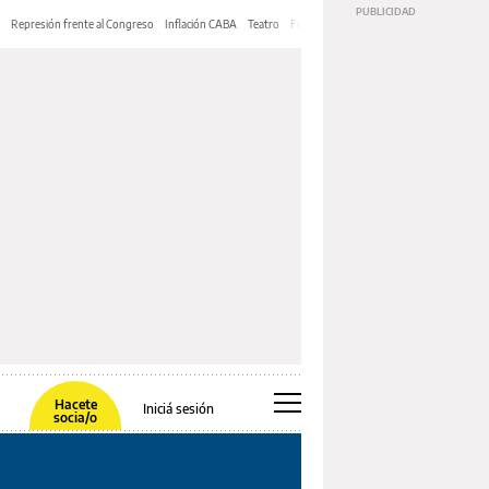
Represión frente al Congreso
Inflación CABA
Teatro
Feria de Editores
Mery Streep
Hacete
Iniciá sesión
socia/o