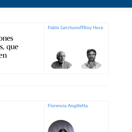
Pablo Gerchunoff
Roy Hora
iones
s, que
 en
Florencia Angilletta