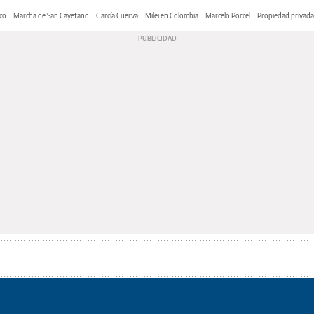
co
Marcha de San Cayetano
García Cuerva
Milei en Colombia
Marcelo Porcel
Propiedad privada