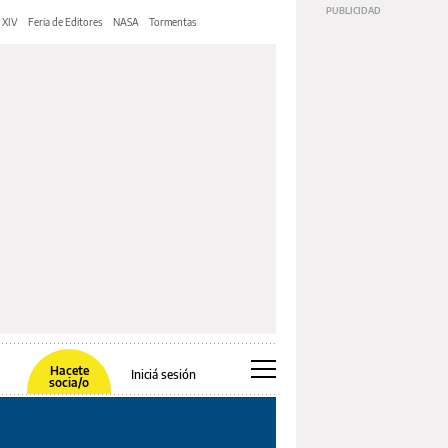
 XIV
Feria de Editores
NASA
Tormentas
Hacete
Iniciá sesión
socia/o