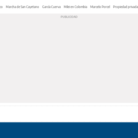
co
Marcha de San Cayetano
García Cuerva
Milei en Colombia
Marcelo Porcel
Propiedad privada