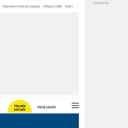
Represión frente al Congreso
Inflación CABA
Teatro
Feria de Editores
Mery Streep
Hacete
Iniciá sesión
socia/o