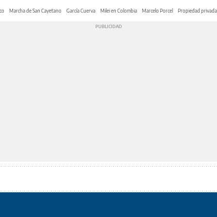
co
Marcha de San Cayetano
García Cuerva
Milei en Colombia
Marcelo Porcel
Propiedad privada