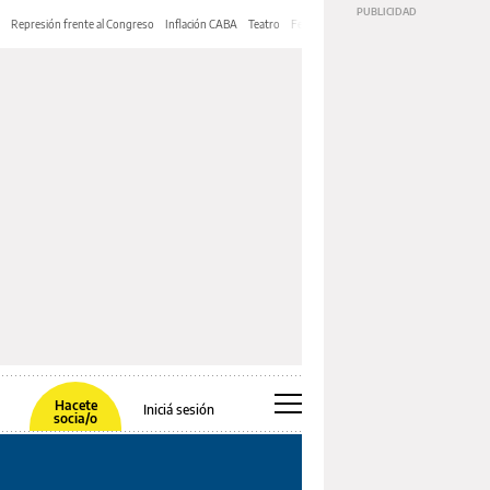
Represión frente al Congreso
Inflación CABA
Teatro
Feria de Editores
Mery Streep
Hacete
Iniciá sesión
socia/o