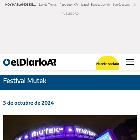
HOY HABLAMOS DE...
Ley de Tierras
Papa León XIV
Joaquín Benegas Lynch
San Cayetano
Swap
Hacete socia/o
Festival Mutek
3 de octubre de 2024