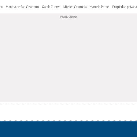
co
Marcha de San Cayetano
García Cuerva
Milei en Colombia
Marcelo Porcel
Propiedad privada