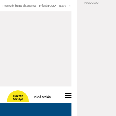
Represión frente al Congreso
Inflación CABA
Teatro
Feria de Editores
Mery Streep
Hacete
Iniciá sesión
socia/o