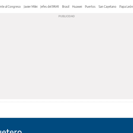
nte al Congreso
Javier Milei
Jefes del PAMI
Brasil
Huawei
Puertos
San Cayetano
Papa León
uetero