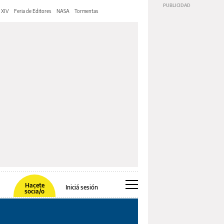
 XIV
Feria de Editores
NASA
Tormentas
Hacete
Iniciá sesión
socia/o