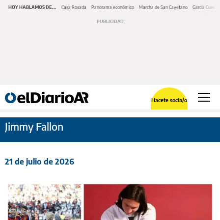
HOY HABLAMOS DE...
Casa Rosada
Panorama económico
Marcha de San Cayetano
García Cuerva
Hacete socia/o
Jimmy Fallon
21 de julio de 2026