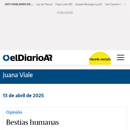
HOY HABLAMOS DE...
Ley de Tierras
Papa León XIV
Joaquín Benegas Lynch
San Cayetano
Swap
Hacete socia/o
Juana Viale
13 de abril de 2025
Opinión
Bestias humanas