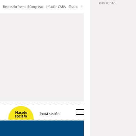
Represión frente al Congreso
Inflación CABA
Teatro
Feria de Editores
Mery Streep
Hacete
Iniciá sesión
socia/o