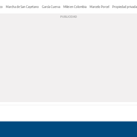
co
Marcha de San Cayetano
García Cuerva
Milei en Colombia
Marcelo Porcel
Propiedad privada