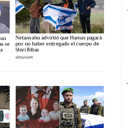
Netanyahu advirtió que Hamas pagará
 un
por no haber entregado el cuerpo de
as se
ra
Shiri Bibas
elDiarioAR