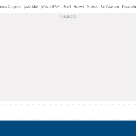
nte al Congreso
Javier Milei
Jefes del PAMI
Brasil
Huawei
Puertos
San Cayetano
Papa León