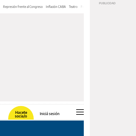
Represión frente al Congreso
Inflación CABA
Teatro
Feria de Editores
Mery Streep
Hacete
Iniciá sesión
socia/o