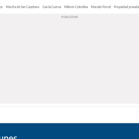
co
Marcha de San Cayetano
García Cuerva
Milei en Colombia
Marcelo Porcel
Propiedad privada
munes