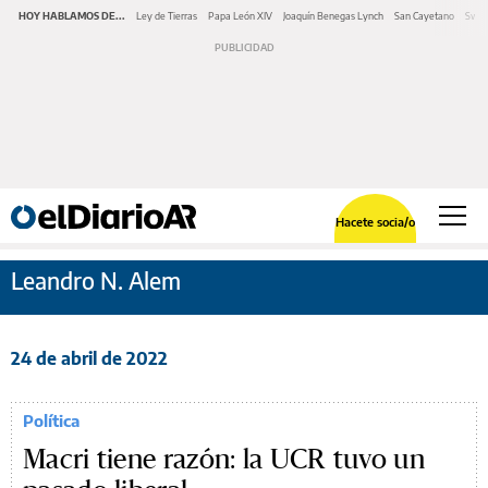
HOY HABLAMOS DE...
Ley de Tierras
Papa León XIV
Joaquín Benegas Lynch
San Cayetano
Swap
Hacete socia/o
Leandro N. Alem
24 de abril de 2022
Política
Macri tiene razón: la UCR tuvo un