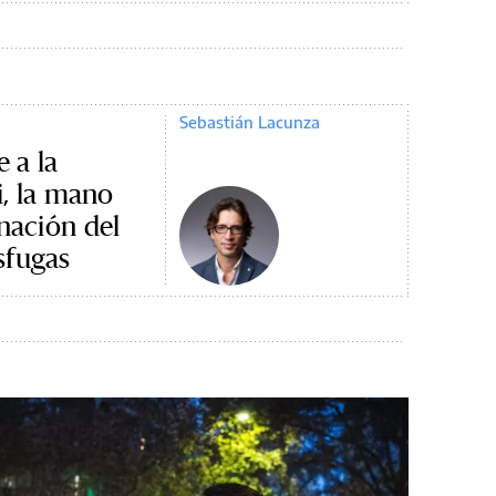
Sebastián Lacunza
e a la
i, la mano
gnación del
sfugas