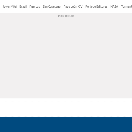
Javier Milei
Brasil
Puertos
San Cayetano
Papa León XIV
Feria de Editores
NASA
Tormen