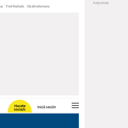
tas
Fred Machado
Día del veterinario
Hacete
Iniciá sesión
socia/o