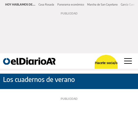
HOY HABLAMOS DE...
Casa Rosada
Panorama económico
Marcha de San Cayetano
García Cuerva
Hacete socia/o
Los cuadernos de verano