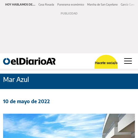
HOY HABLAMOS DE...
Casa Rosada
Panorama económico
Marcha de San Cayetano
García Cuerva
Hacete socia/o
Mar Azul
10 de mayo de 2022