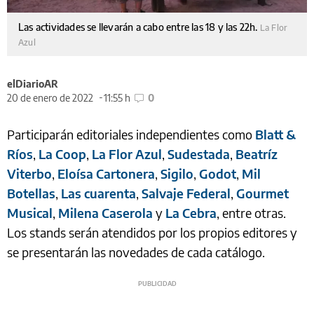
Las actividades se llevarán a cabo entre las 18 y las 22h.
La Flor
Azul
elDiarioAR
20 de enero de 2022
11:55 h
0
Participarán editoriales independientes como
Blatt &
Ríos
,
La Coop
,
La Flor Azul
,
Sudestada
,
Beatríz
Viterbo
,
Eloísa Cartonera
,
Sigilo
,
Godot
,
Mil
Botellas
,
Las cuarenta
,
Salvaje Federal
,
Gourmet
Musical
,
Milena Caserola
y
La Cebra
, entre otras.
Los stands serán atendidos por los propios editores y
se presentarán las novedades de cada catálogo.