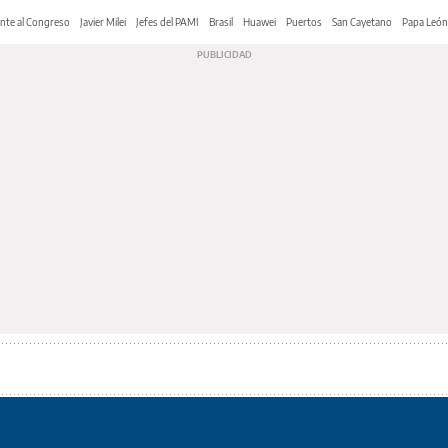
nte al Congreso
Javier Milei
Jefes del PAMI
Brasil
Huawei
Puertos
San Cayetano
Papa León