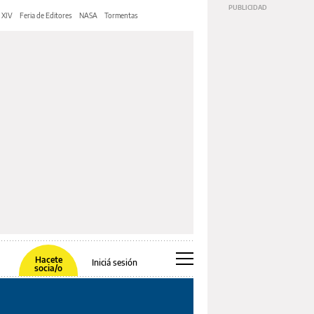
 XIV
Feria de Editores
NASA
Tormentas
Hacete
Iniciá sesión
socia/o